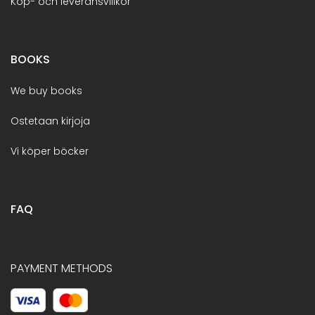
Köp- och leveransvillkor
BOOKS
We buy books
Ostetaan kirjoja
Vi köper böcker
FAQ
PAYMENT METHODS