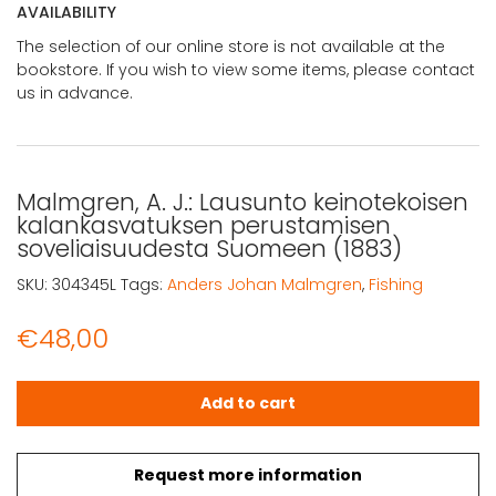
AVAILABILITY
The selection of our online store is not available at the
bookstore. If you wish to view some items, please contact
us in advance.
Malmgren, A. J.: Lausunto keinotekoisen
kalankasvatuksen perustamisen
soveliaisuudesta Suomeen (1883)
SKU:
304345L
Tags:
Anders Johan Malmgren
,
Fishing
€
48,00
Malmgren, A. J.: Lausunto keinotekoisen kalankasvatuk
Add to cart
Request more information