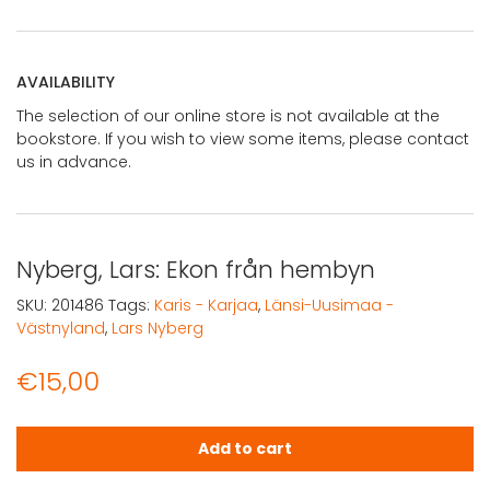
AVAILABILITY
The selection of our online store is not available at the
bookstore. If you wish to view some items, please contact
us in advance.
Nyberg, Lars: Ekon från hembyn
SKU:
201486
Tags:
Karis - Karjaa
,
Länsi-Uusimaa -
Västnyland
,
Lars Nyberg
€
15,00
Nyberg, Lars: Ekon från hembyn quantity
Add to cart