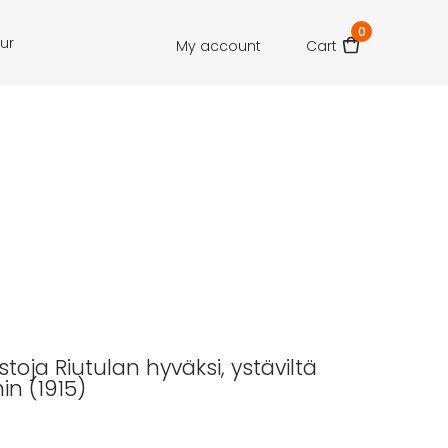
0
our
My account
Cart
toja Riutulan hyväksi, ystäviltä
in (1915)