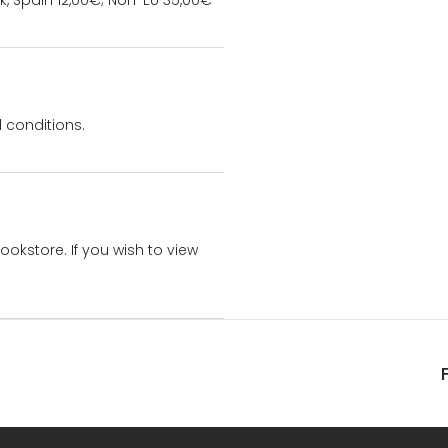
k, Spain 12,00€; Non-EU 35,00€
 conditions.
bookstore. If you wish to view