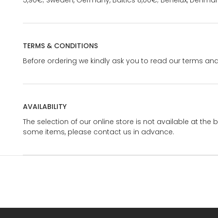
5,90€; Sweden, Germany, Baltics 8,00€; Benelux, Denmar
TERMS & CONDITIONS
Before ordering we kindly ask you to read our terms and
AVAILABILITY
The selection of our online store is not available at the 
some items, please contact us in advance.