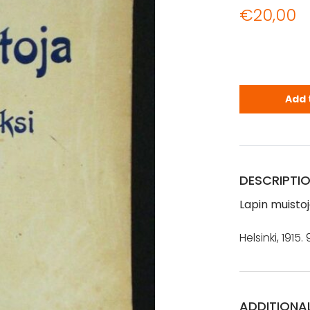
€
20,00
Lapin muisto
Add 
DESCRIPTI
Lapin muistoj
Helsinki, 1915.
ADDITIONA