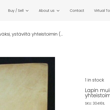
Buy / Sell
About us
Contact
Virtual T
ksi, ystäviltä yhteistoimin (...
1 in stock
Lapin muis
yhteistoim
SKU:
304161L