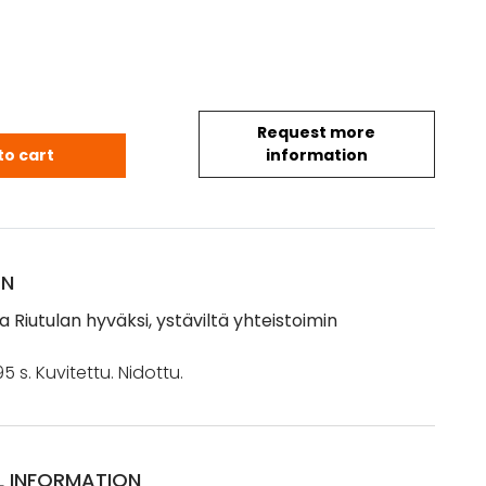
Request more
ja Riutulan hyväksi, ystäviltä yhteistoimin (1915) q
to cart
information
ON
a Riutulan hyväksi, ystäviltä yhteistoimin
 95 s. Kuvitettu. Nidottu.
L INFORMATION