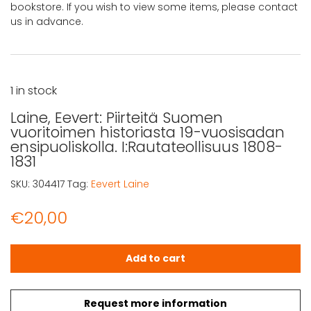
bookstore. If you wish to view some items, please contact
us in advance.
1 in stock
Laine, Eevert: Piirteitä Suomen
vuoritoimen historiasta 19-vuosisadan
ensipuoliskolla. I:Rautateollisuus 1808-
1831
SKU:
304417
Tag:
Eevert Laine
€
20,00
Laine, Eevert: Piirteitä Suomen vuoritoimen historiasta 19
Add to cart
Request more information