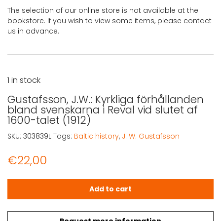
The selection of our online store is not available at the
bookstore. If you wish to view some items, please contact
us in advance.
1 in stock
Gustafsson, J.W.: Kyrkliga förhållanden
bland svenskarna i Reval vid slutet af
1600-talet (1912)
SKU:
303839L
Tags:
Baltic history
,
J. W. Gustafsson
€
22,00
Gustafsson, J.W.: Kyrkliga förhållanden bland svenskarna i
Add to cart
Request more information