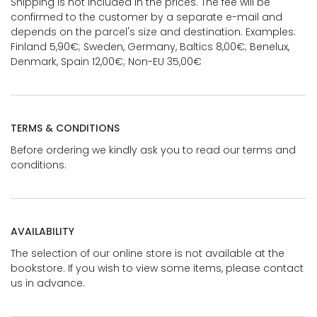
Shipping is not included in the prices. The fee will be
confirmed to the customer by a separate e-mail and
depends on the parcel's size and destination. Examples:
Finland 5,90€; Sweden, Germany, Baltics 8,00€; Benelux,
Denmark, Spain 12,00€; Non-EU 35,00€
TERMS & CONDITIONS
Before ordering we kindly ask you to read our terms and
conditions.
AVAILABILITY
The selection of our online store is not available at the
bookstore. If you wish to view some items, please contact
us in advance.