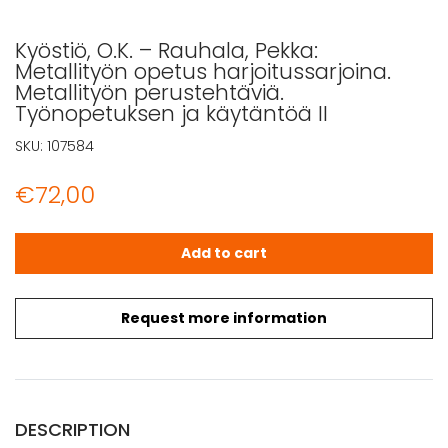
Kyöstiö, O.K. – Rauhala, Pekka:
Metallityön opetus harjoitussarjoina.
Metallityön perustehtäviä.
Työnopetuksen ja käytäntöä II
SKU:
107584
€
72,00
Kyöstiö, O.K. - Rauhala, Pekka: Metallityön opetus harjo
Add to cart
Request more information
DESCRIPTION