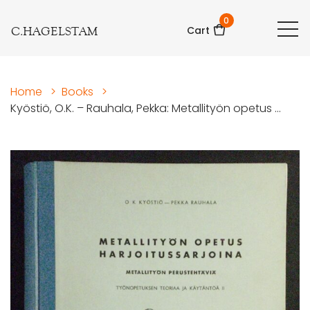
0
C.HAGELSTAM
Cart
Home
>
Books
>
Kyöstiö, O.K. – Rauhala, Pekka: Metallityön opetus ...