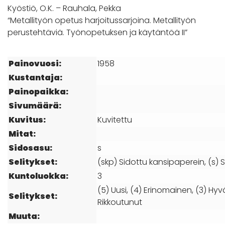
Kyöstiö, O.K. – Rauhala, Pekka
“Metallityön opetus harjoitussarjoina. Metallityön
perustehtäviä. Työnopetuksen ja käytäntöä II”
Painovuosi:
1958
Kustantaja:
Painopaikka:
Sivumäärä:
Kuvitus:
Kuvitettu
Mitat:
Sidosasu:
s
Selitykset:
(skp) Sidottu kansipaperein, (s) S
Kuntoluokka:
3
(5) Uusi, (4) Erinomainen, (3) Hyvä
Selitykset:
Rikkoutunut
Muuta: