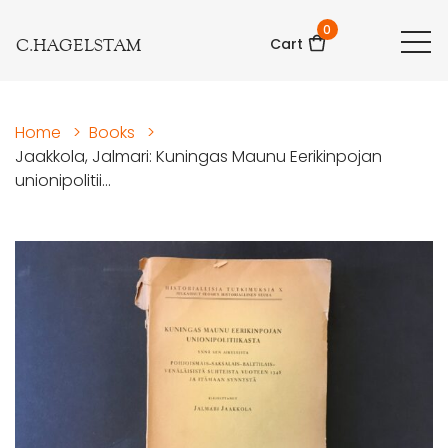
0
C.HAGELSTAM
Cart
Home
>
Books
>
Jaakkola, Jalmari: Kuningas Maunu Eerikinpojan
unionipolitii...