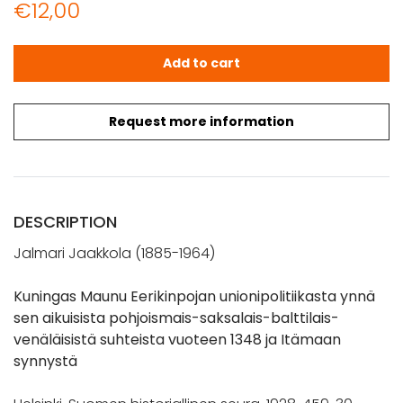
€
12,00
Jaakkola, Jalmari: Kuningas Maunu Eerikinpojan unionipol
Add to cart
Request more information
DESCRIPTION
Jalmari Jaakkola (1885-1964)
Kuningas Maunu Eerikinpojan unionipolitiikasta ynnä
sen aikuisista pohjoismais-saksalais-balttilais-
venäläisistä suhteista vuoteen 1348 ja Itämaan
synnystä