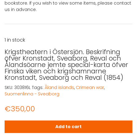
bookstore. If you wish to view some items, please contact
us in advance.
1 in stock
Krigstheatern i Östersjön. Beskrifning
öfver Kronstadt, Sveaborg, Reval och
Ålandsöarne jemte special-karta öfver
Finska viken och krigshamnarne
Kronstadt, Sveaborg och Reval (1854)
SKU:
303816L
Tags:
Åland islands
,
Crimean war
,
Suomenlinna - Sveaborg
€
350,00
Krigstheatern i Östersjön. Beskrifning öfver Kronstadt,
Add to cart