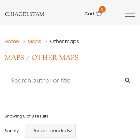
0
C.HAGELSTAM
Cart
Home
>
Maps
>
Other maps
MAPS
/
OTHER MAPS
Showing
8
of
8
results
Recommended
Sort by: