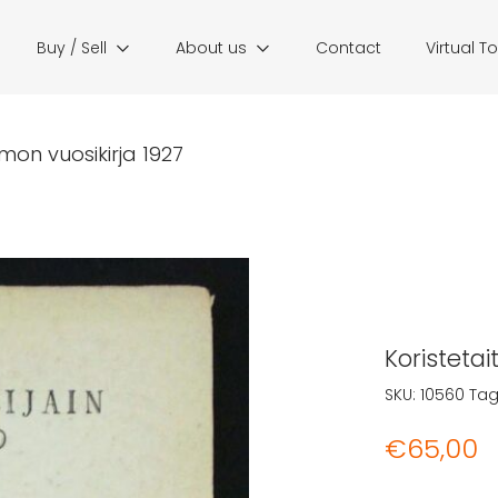
Buy / Sell
About us
Contact
Virtual T
namon vuosikirja 1927
Koristetai
SKU:
10560
Tag
€
65,00