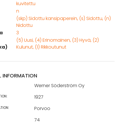
kuvitettu
n
(skp) Sidottu kansipaperein, (s) Sidottu, (n)
Nidottu
a
3
(5) Uusi, (4) Erinomainen, (3) Hyvä, (2)
ka)
Kulunut, (1) Rikkoutunut
L INFORMATION
Werner Söderström Oy
TION:
1927
TION:
Porvoo
74