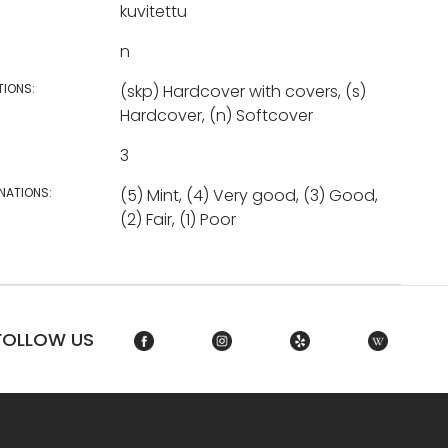
kuvitettu
n
TIONS:
(skp) Hardcover with covers, (s)
Hardcover, (n) Softcover
3
NATIONS:
(5) Mint, (4) Very good, (3) Good,
(2) Fair, (1) Poor
FOLLOW US