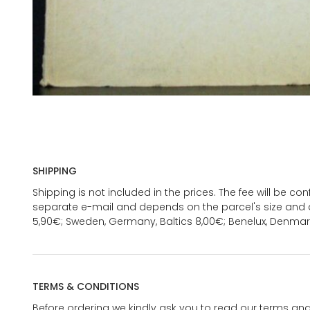
SHIPPING
Shipping is not included in the prices. The fee will be c
separate e-mail and depends on the parcel's size and d
5,90€; Sweden, Germany, Baltics 8,00€; Benelux, Denmar
TERMS & CONDITIONS
Before ordering we kindly ask you to read our terms and