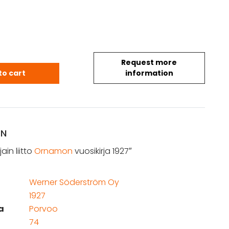
Request more
ilijain liitto Ornamon vuosikirja 1927 quantity
to cart
information
ON
jain liitto
Ornamon
vuosikirja 1927″
Werner Söderström Oy
1927
a
Porvoo
74