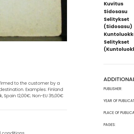
Kuvitus
Sidosasu
Selitykset
(Sidosasu)
Kuntoluokk
Selitykset
(Kuntoluok
ADDITIONA
onfirmed to the customer by a
PUBLISHER:
estination. Examples: Finland
k, Spain 12,00€; Non-EU 35,00€
YEAR OF PUBLICA
PLACE OF PUBLICA
PAGES:
 conditions.