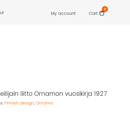
0
our
My account
Cart
teilijain liitto Ornamon vuosikirja 1927
s:
Finnish design
,
Ornamo