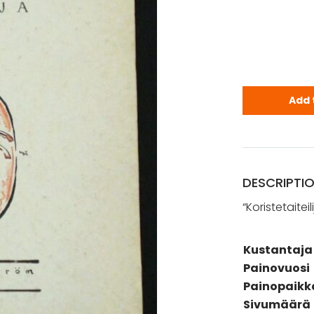
Koristetaite
Add 
DESCRIPTI
“Koristetaiteili
Kustantaja
Painovuosi
Painopaikk
Sivumäärä