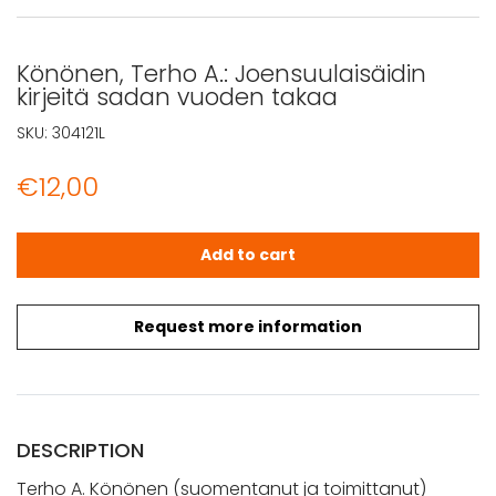
Könönen, Terho A.: Joensuulaisäidin
kirjeitä sadan vuoden takaa
SKU:
304121L
€
12,00
Könönen, Terho A.: Joensuulaisäidin kirjeitä sadan vuo
Add to cart
Request more information
DESCRIPTION
Terho A. Könönen (suomentanut ja toimittanut)