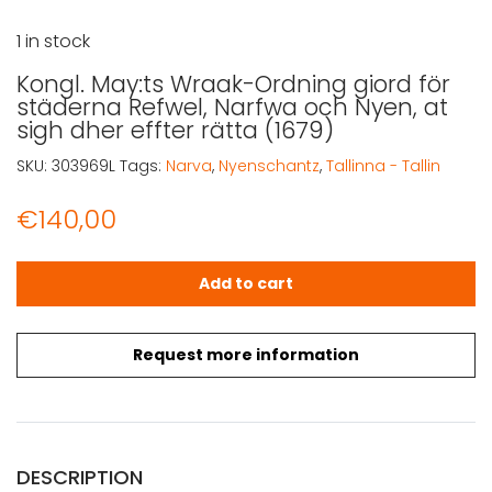
1 in stock
Kongl. May:ts Wraak-Ordning giord för
städerna Refwel, Narfwa och Nyen, at
sigh dher effter rätta (1679)
SKU:
303969L
Tags:
Narva
,
Nyenschantz
,
Tallinna - Tallin
€
140,00
Kongl. May:ts Wraak-Ordning giord för städerna Refwel, 
Add to cart
Request more information
DESCRIPTION