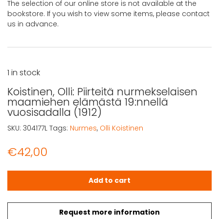
The selection of our online store is not available at the
bookstore. If you wish to view some items, please contact
us in advance.
1 in stock
Koistinen, Olli: Piirteitä nurmekselaisen
maamiehen elämästä 19:nnellä
vuosisadalla (1912)
SKU:
304177L
Tags:
Nurmes
,
Olli Koistinen
€
42,00
Koistinen, Olli: Piirteitä nurmekselaisen maamiehen elämä
Add to cart
Request more information