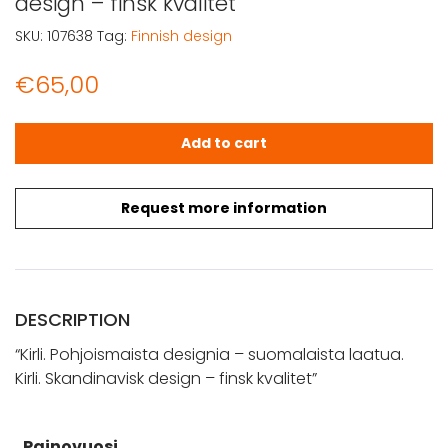
design – finsk kvalitet
SKU:
107638
Tag:
Finnish design
€
65,00
Kirli. Pohjoismaista designia - suomalaista laatua. Kirli. S
Add to cart
Request more information
DESCRIPTION
“Kirli. Pohjoismaista designia – suomalaista laatua.
Kirli. Skandinavisk design – finsk kvalitet”
Painovuosi