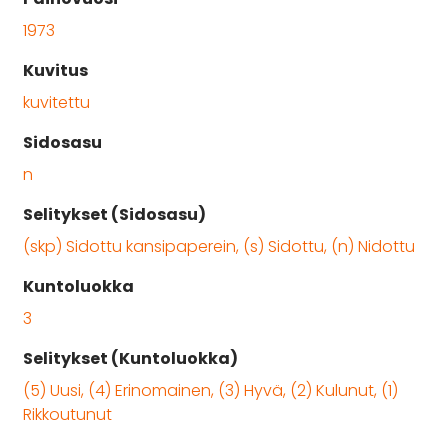
1973
Kuvitus
kuvitettu
Sidosasu
n
Selitykset (Sidosasu)
(skp) Sidottu kansipaperein, (s) Sidottu, (n) Nidottu
Kuntoluokka
3
Selitykset (Kuntoluokka)
(5) Uusi, (4) Erinomainen, (3) Hyvä, (2) Kulunut, (1)
Rikkoutunut