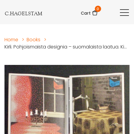
0
C.HAGELSTAM
Cart
Home
>
Books
>
Kirli. Pohjoismaista designia – suomalaista laatua. Ki...