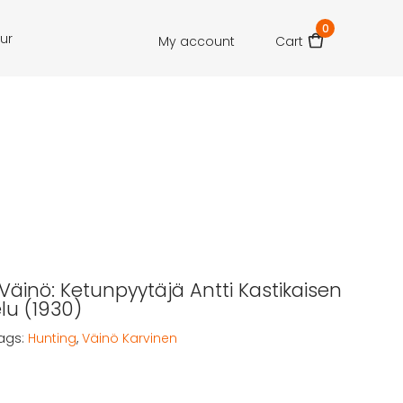
0
our
My account
Cart
 Väinö: Ketunpyytäjä Antti Kastikaisen
lu (1930)
ags:
Hunting
,
Väinö Karvinen