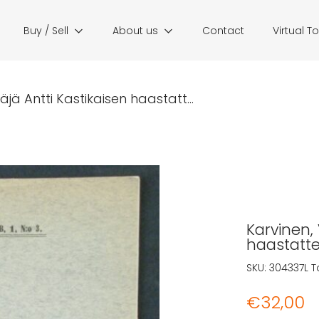
Buy / Sell
About us
Contact
Virtual T
jä Antti Kastikaisen haastatt...
Karvinen,
haastatte
SKU:
304337L
T
€
32,00