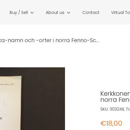
Buy / Sell
About us
Contact
Virtual T
ka-namn och -orter i norra Fenno-Sc...
Kerkkonen
norra Fe
SKU:
303241L
T
€
18,00