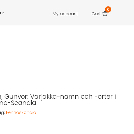
0
our
My account
Cart
, Gunvor: Varjakka-namn och -orter i
nno-Scandia
ag:
Fennoskandia