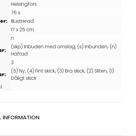
Helsingfors
76 s.
er:
Illustrerad
17 x 25 cm
n
(skp) Inbuden med omslag, (s) Inbunden, (n)
ar:
Häftad
3
(5) Ny, (4) Fint skick, (3) Bra skick, (2) Sliten, (1)
ar:
Dåligt skick
:
L INFORMATION