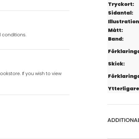
Tryckort:
Sidantal:
Illustration
Mått:
 conditions.
Band:
Förklaring
Skick:
bookstore. If you wish to view
Förklaring
Ytterligare
ADDITIONA