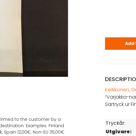
Kerkkonen,
Add 
DESCRIPTI
Kerkkonen, G
“Varjakka-na
Särtryck ur F
onfirmed to the customer by a
Tryckår:
estination. Examples: Finland
Utgivare:
k, Spain 12,00€; Non-EU 35,00€