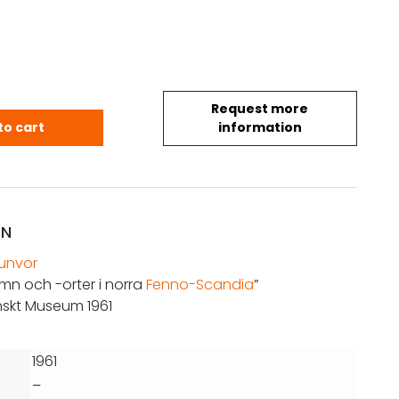
Request more
 Gunvor: Varjakka-namn och -orter i norra Fenno-
to cart
information
ON
unvor
mn och -orter i norra
Fenno-Scandia
”
inskt Museum 1961
1961
–