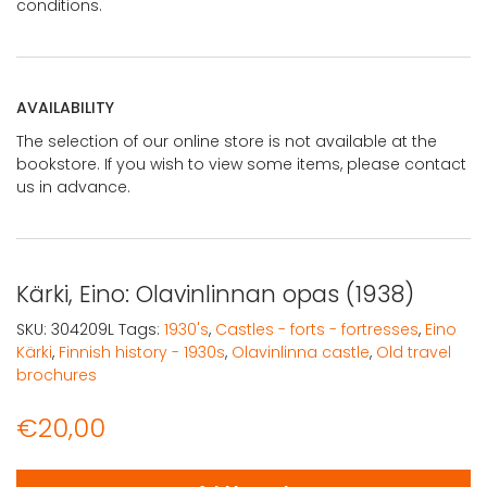
conditions.
AVAILABILITY
The selection of our online store is not available at the
bookstore. If you wish to view some items, please contact
us in advance.
Kärki, Eino: Olavinlinnan opas (1938)
SKU:
304209L
Tags:
1930's
,
Castles - forts - fortresses
,
Eino
Kärki
,
Finnish history - 1930s
,
Olavinlinna castle
,
Old travel
brochures
€
20,00
Kärki, Eino: Olavinlinnan opas (1938) quantity