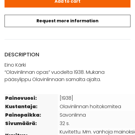
Add to cart
Request more information
DESCRIPTION
Eino Kärki
“Olavinlinnan opas” vuodelta 1938. Mukana
pääsylippu Olavinlinnaan samalta ajalta.
Painovuosi:
[1938]
Kustantaja:
Olavinlinnan hoitokomitea
Painopaikka:
Savonlinna
Sivumäärä:
32 s.
Kuvitettu. Mm. vanhoja mainoksia