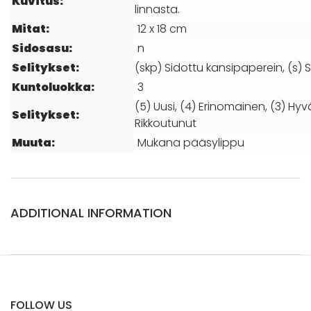
Kuvitus:
linnasta.
Mitat:
12 x 18 cm
Sidosasu:
n
Selitykset:
(skp) Sidottu kansipaperein, (s) S
Kuntoluokka:
3
(5) Uusi, (4) Erinomainen, (3) Hyvä
Selitykset:
Rikkoutunut
Muuta:
Mukana pääsylippu
ADDITIONAL INFORMATION
FOLLOW US