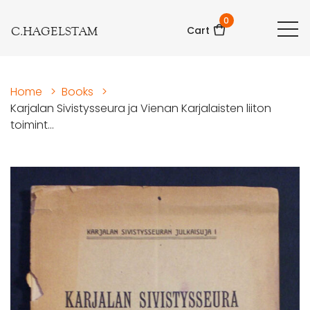
0
C.HAGELSTAM
Cart
Home
>
Books
>
Karjalan Sivistysseura ja Vienan Karjalaisten liiton
toimint...