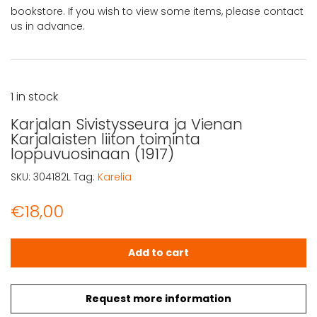
bookstore. If you wish to view some items, please contact
us in advance.
1 in stock
Karjalan Sivistysseura ja Vienan
Karjalaisten liiton toiminta
loppuvuosinaan (1917)
SKU:
304182L
Tag:
Karelia
€
18,00
Karjalan Sivistysseura ja Vienan Karjalaisten liiton toim
Add to cart
Request more information