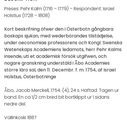
Preses: Pehr Kalm (1716 – 1779) – Respondent: Israel
Holstius (1728 – 1808)
Kort beskrifning öfwer den i Österbotn gångbara
boskaps sjukan, med wederbörandes tilstädjelse,
under oeconomiae professorens och Kongl. Swenska
Wetenskaps Academiens ledamots, herr Pehr Kalms
insende, uti et academisk försök utgifwen, och
nogare granskning understäld i Åbo Academies
större läro sal, den 11. Decembr. f. m. 1754, af Israel
Holstius, Österbotninge
Åbo, Jacob Merckell, 1754. (4), 24 s. Häftad. Tagen ur
band. En ca 1/2 cm bred bit bortklippt ur 1 sidans
nedre del.
Vallinkoski 1887