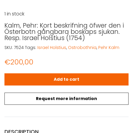
1 in stock
Kalm, Pehr: Kort beskrifning öfwer den i
Österbotn gångbara boskaps sjukan.
Resp. Israel Holstius (1754)
SKU:
7524
Tags:
Israel Holstius
,
Ostrobothnia
,
Pehr Kalm
€
200,00
Kalm, Pehr: Kort beskrifning öfwer den i Österbotn gångb
Add to cart
Request more information
DESCRIPTION