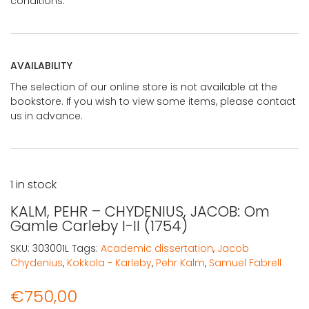
conditions.
AVAILABILITY
The selection of our online store is not available at the
bookstore. If you wish to view some items, please contact
us in advance.
1 in stock
KALM, PEHR – CHYDENIUS, JACOB: Om
Gamle Carleby I-II (1754)
SKU:
303001L
Tags:
Academic dissertation
,
Jacob
Chydenius
,
Kokkola - Karleby
,
Pehr Kalm
,
Samuel Fabrell
€
750,00