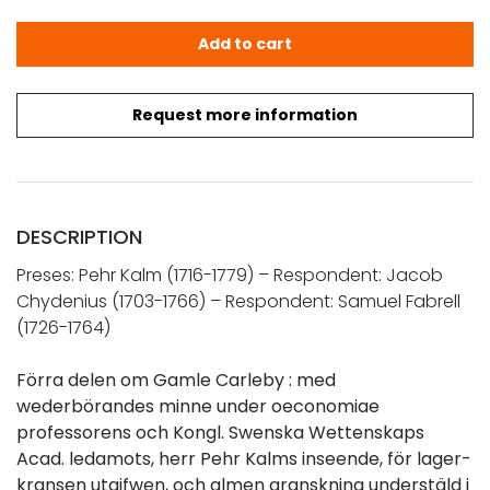
KALM, PEHR - CHYDENIUS, JACOB: Om Gamle Carleby I-II (1
Add to cart
Request more information
DESCRIPTION
Preses: Pehr Kalm (1716-1779) – Respondent: Jacob
Chydenius (1703-1766) – Respondent: Samuel Fabrell
(1726-1764)
Förra delen om Gamle Carleby : med
wederbörandes minne under oeconomiae
professorens och Kongl. Swenska Wettenskaps
Acad. ledamots, herr Pehr Kalms inseende, för lager-
kransen utgifwen, och almen granskning understäld i