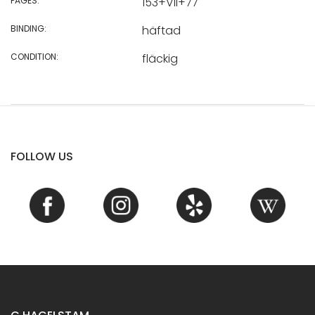
PAGES:
153+VII+77
BINDING:
häftad
CONDITION:
fläckig
FOLLOW US