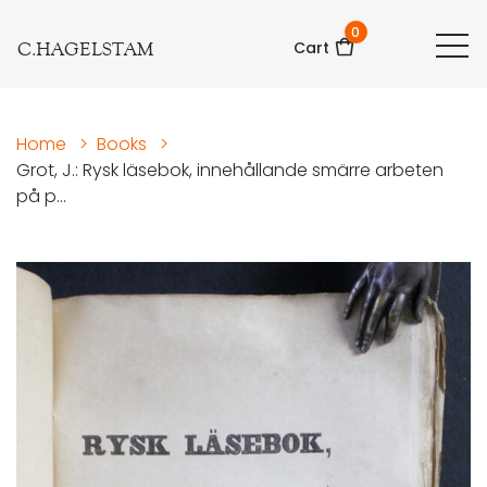
0
C.HAGELSTAM
Cart
Home
>
Books
>
Grot, J.: Rysk läsebok, innehållande smärre arbeten
på p...