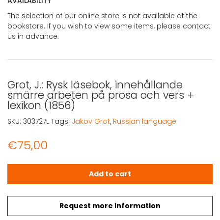
AVAILABILITY
The selection of our online store is not available at the
bookstore. If you wish to view some items, please contact
us in advance.
Grot, J.: Rysk läsebok, innehållande
smärre arbeten på prosa och vers +
lexikon (1856)
SKU:
303727L
Tags:
Jakov Grot
,
Russian language
€
75,00
Grot, J.: Rysk läsebok, innehållande smärre arbeten på p
Add to cart
Request more information