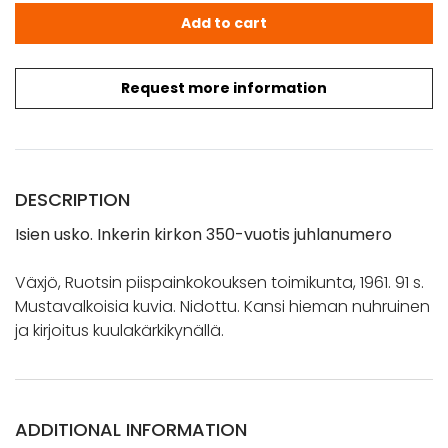
Isien usko. Inkerin kirkon 350-vuotis juhlanumero quantit
Add to cart
Request more information
DESCRIPTION
Isien usko. Inkerin kirkon 350-vuotis juhlanumero
Växjö, Ruotsin piispainkokouksen toimikunta, 1961. 91 s.
Mustavalkoisia kuvia. Nidottu. Kansi hieman nuhruinen
ja kirjoitus kuulakärkikynällä.
ADDITIONAL INFORMATION