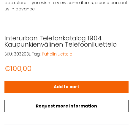
bookstore. If you wish to view some items, please contact
us in advance.
Interurban Telefonkatalog 1904
Kaupunkienvälinen Telefooniluettelo
SKU:
303203L
Tag:
Puhelinluettelo
€
100,00
Interurban Telefonkatalog 1904 Kaupunkienvälinen Telef
Add to cart
Request more information