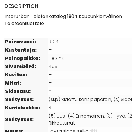
DESCRIPTION
Interurban Telefonkatalog 1904 Kaupunkienvälinen
Telefooniluettelo
Painovuosi:
1904
Kustantaja:
–
Painopaikka:
Helsinki
Sivumäärä:
459
Kuvitus:
–
Mitat:
–
Sidosasu:
n
Selitykset:
(skp) Sidottu kansipaperein, (s) Sidot
Kuntoluokka:
3
(5) Uusi, (4) Erinomainen, (3) Hyvä, (2
Selitykset:
Rikkoutunut
Muuta:
Löysä sidos, selkä rikki