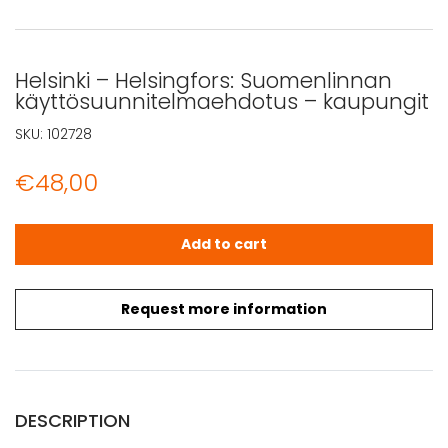
Helsinki – Helsingfors: Suomenlinnan
käyttösuunnitelmaehdotus – kaupungit
SKU:
102728
€
48,00
Helsinki - Helsingfors: Suomenlinnan käyttösuunnitelma
Add to cart
Request more information
DESCRIPTION