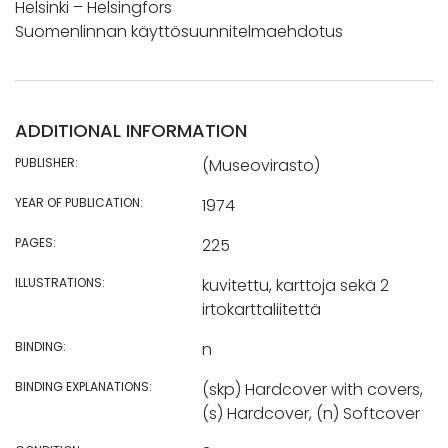
Helsinki – Helsingfors
Suomenlinnan käyttösuunnitelmaehdotus
ADDITIONAL INFORMATION
PUBLISHER:
(Museovirasto)
YEAR OF PUBLICATION:
1974
PAGES:
225
ILLUSTRATIONS:
kuvitettu, karttoja sekä 2
irtokarttaliitettä
BINDING:
n
BINDING EXPLANATIONS:
(skp) Hardcover with covers,
(s) Hardcover, (n) Softcover