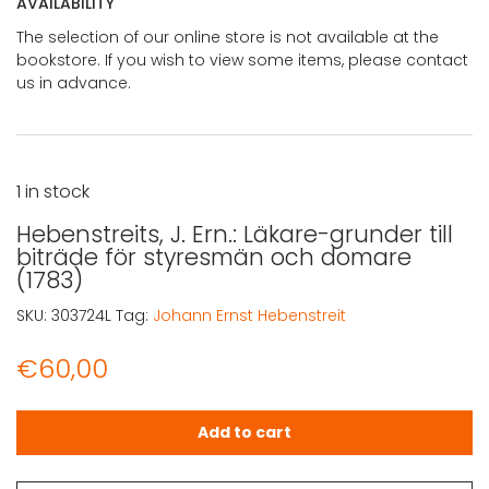
AVAILABILITY
The selection of our online store is not available at the
bookstore. If you wish to view some items, please contact
us in advance.
1 in stock
Hebenstreits, J. Ern.: Läkare-grunder till
biträde för styresmän och domare
(1783)
SKU:
303724L
Tag:
Johann Ernst Hebenstreit
€
60,00
Hebenstreits, J. Ern.: Läkare-grunder till biträde för st
Add to cart