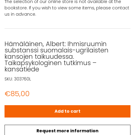
The selection of our online store is not available at the
bookstore. If you wish to view some items, please contact
us in advance.
Hämäläinen, Albert: Ihmisruumin
substanssi suomalais-ugrilaisten
kansojen taikuudessa.
Taikapsykologinen tutkimus –
kansatiede
SKU:
303760L
€
85,00
Hämäläinen, Albert: Ihmisruumin substanssi suomalais-u
Add to cart
Request more information