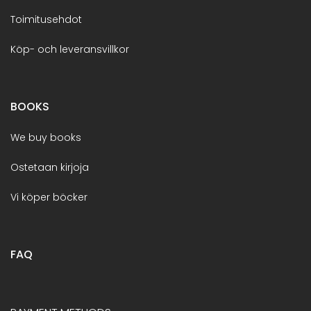
Toimitusehdot
Köp- och leveransvillkor
BOOKS
We buy books
Ostetaan kirjoja
Vi köper böcker
FAQ