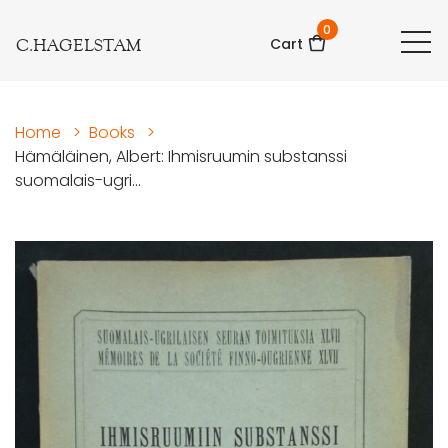
0
C.HAGELSTAM
Cart
Home
>
Books
>
Hämäläinen, Albert: Ihmisruumin substanssi
suomalais-ugri...