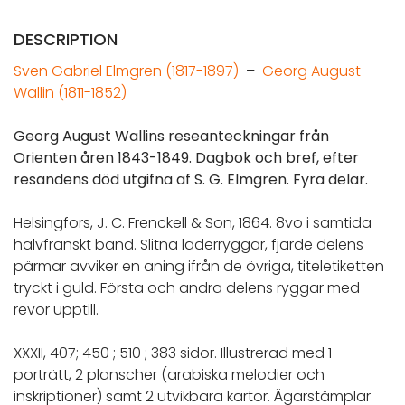
DESCRIPTION
Sven Gabriel Elmgren (1817-1897)
–
Georg August
Wallin (1811-1852)
Georg August Wallins reseanteckningar från
Orienten åren 1843-1849. Dagbok och bref, efter
resandens död utgifna af S. G. Elmgren. Fyra delar.
Helsingfors, J. C. Frenckell & Son, 1864. 8vo i samtida
halvfranskt band. Slitna läderryggar, fjärde delens
pärmar avviker en aning ifrån de övriga, titeletiketten
tryckt i guld. Första och andra delens ryggar med
revor upptill.
XXXII, 407; 450 ; 510 ; 383 sidor. Illustrerad med 1
porträtt, 2 planscher (arabiska melodier och
inskriptioner) samt 2 utvikbara kartor. Ägarstämplar