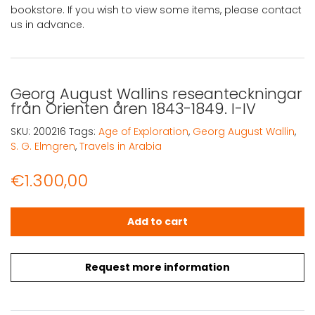
bookstore. If you wish to view some items, please contact
us in advance.
Georg August Wallins reseanteckningar
från Orienten åren 1843-1849. I-IV
SKU:
200216
Tags:
Age of Exploration
,
Georg August Wallin
,
S. G. Elmgren
,
Travels in Arabia
€
1.300,00
Georg August Wallins reseanteckningar från Orienten åre
Add to cart
Request more information