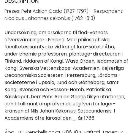
DESCRIPTION
Preses: Pehr Adrian Gadd (1727-1797) – Respondent:
Nicolaus Johannes Kekonius
(
1762-1813)
Undersökning, om orsakerne til flod-vatnets
öfversvämningar i Finland. Med philosophiska
facultetes samtycke vid kongl. läro-sätet i Åbo,
under chemie professoren, plantage-directeuren i
Finland, riddaren af Kongl. Wasa Orden, ledamoten af
Kongl. Svenska Vettenskaps-Academien, Kejserliga
Oeconomiska Societeten i Pettersburg, Lärdoms-
Societeterne i Upsala, Lund och Götheborg, samt
Kongl. Svenska och Hessen-Homb. Patriotiska
Sällskapet, herr Pehr Adrian Gadds tilsyn utarbetad,
och til allmänt ompröfvande utgifven för lager-
kransen af Nils Johan Kekonius, Satacundensis. I
Academiens öfre lärosal den _ år 1786
Åbo, J.C. Frenckells änka, 1786. 18 s. Häftad. Tagen ur