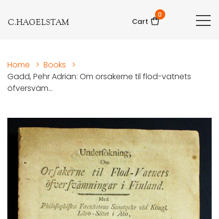
0
C.HAGELSTAM
Cart
Home
>
Books
>
Gadd, Pehr Adrian: Om orsakerne til flod-vatnets
öfversväm...