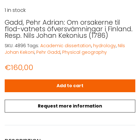
1 in stock
Gadd, Pehr Adrian: Om orsakerne til
flod-vatnets öfversvämningar i Finland.
Resp. Nils Johan Kekonius (1786)
SKU:
4896
Tags:
Academic dissertation
,
hydrology
,
Nils
Johan Kekoni
,
Pehr Gadd
,
Physical geography
€
160,00
Gadd, Pehr Adrian: Om orsakerne til flod-vatnets öfversv
Add to cart
Request more information