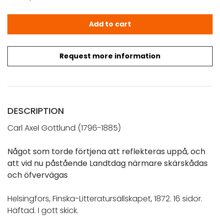
Gottlund, G. O.: Något som torde förtjena att reflekte
Add to cart
Request more information
DESCRIPTION
Carl Axel Gottlund (1796-1885)
Något som torde förtjena att reflekteras uppå, och
att vid nu påstående Landtdag närmare skärskådas
och öfvervägas
Helsingfors, Finska-Litteratursällskapet, 1872. 16 sidor.
Häftad. I gott skick.