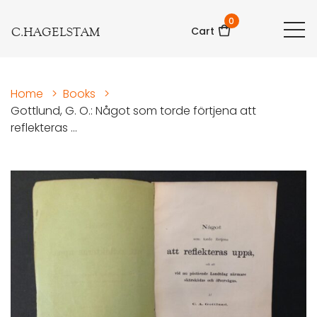
0
C.HAGELSTAM
Cart
Home
>
Books
>
Gottlund, G. O.: Något som torde förtjena att
reflekteras ...