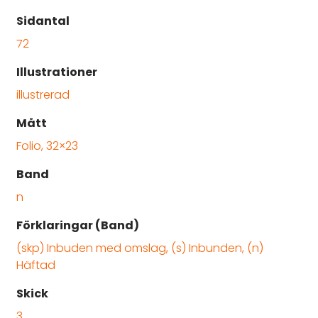
Sidantal
72
Illustrationer
illustrerad
Mått
Folio, 32×23
Band
n
Förklaringar (Band)
(skp) Inbuden med omslag, (s) Inbunden, (n)
Häftad
Skick
3