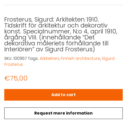
Frosterus, Sigurd: Arkitekten 1910.
Tidskrift för arkitektur och dekorativ
konst. Specialnummer, N:o 4, april 1910,
årgång VIII. (innehållande “Det
dekorativa måleriets förhållande till
interiören” av Sigurd Frosterus)
SKU:
100957
Tags:
Arkitekten
,
Finnish architecture
,
Sigurd
Frosterus
€
75,00
Frosterus, Sigurd: Arkitekten 1910. Tidskrift för arkitektur
Add to cart
Request more information