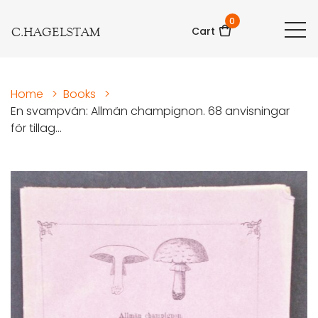
0
C.HAGELSTAM
Cart
Home
>
Books
>
En svampvän: Allmän champignon. 68 anvisningar
för tillag...