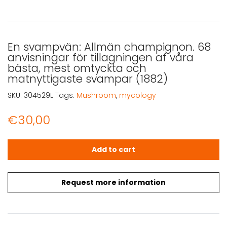
En svampvän: Allmän champignon. 68
anvisningar för tillagningen af våra
bästa, mest omtyckta och
matnyttigaste svampar (1882)
SKU:
304529L
Tags:
Mushroom
,
mycology
€
30,00
En svampvän: Allmän champignon. 68 anvisningar för ti
Add to cart
Request more information