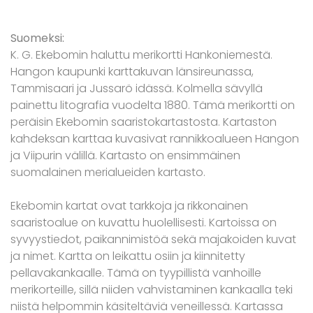
Suomeksi:
K. G. Ekebomin haluttu merikortti Hankoniemestä.
Hangon kaupunki karttakuvan länsireunassa,
Tammisaari ja Jussarö idässä. Kolmella sävyllä
painettu litografia vuodelta 1880. Tämä merikortti on
peräisin Ekebomin saaristokartastosta. Kartaston
kahdeksan karttaa kuvasivat rannikkoalueen Hangon
ja Viipurin välillä. Kartasto on ensimmäinen
suomalainen merialueiden kartasto.
Ekebomin kartat ovat tarkkoja ja rikkonainen
saaristoalue on kuvattu huolellisesti. Kartoissa on
syvyystiedot, paikannimistöä sekä majakoiden kuvat
ja nimet. Kartta on leikattu osiin ja kiinnitetty
pellavakankaalle. Tämä on tyypillistä vanhoille
merikorteille, sillä niiden vahvistaminen kankaalla teki
niistä helpommin käsiteltäviä veneillessä. Kartassa