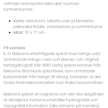
vanhoja vesivauroita sekä ajan tuomaa
tummentumaa.
Kunto
: Siisti kunto. Leikattu osiin ja kiinnitetty
pellavakankaalle. Vesivaurioita ja tummentuma.
Mitat
: 57 x 77 cm
På svenska
:
K. G. Ekeboms efterfrågade sjökort över Hangö udd,
omfattande Hangö i väst och Ekenäs i öst. Original
trefärgslitografi från 1880. Detta sjökort kommer från
Ekeboms åtta blads sjökortserie, som omfattade
kustområdet från Hangö till Viborg. Kartserien är det
första finländska kartverket över finska havsområden.
Ekeboms sjökort är nogranna och den rika skägården
är detaljerad. Kartorna innehåller hydrografisk och
topografisk information (alla ortnamn på svenska),