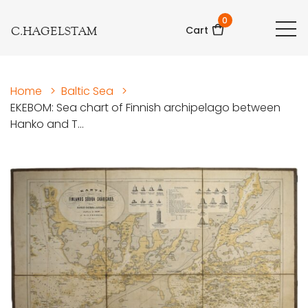
0
C.HAGELSTAM
Cart
Home
>
Baltic Sea
>
EKEBOM: Sea chart of Finnish archipelago between
Hanko and T...