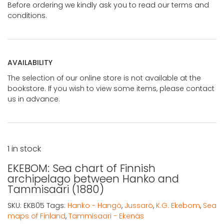
Before ordering we kindly ask you to read our terms and
conditions.
AVAILABILITY
The selection of our online store is not available at the
bookstore. If you wish to view some items, please contact
us in advance.
1 in stock
EKEBOM: Sea chart of Finnish
archipelago between Hanko and
Tammisaari (1880)
SKU:
EKB05
Tags:
Hanko - Hangö
,
Jussarö
,
K.G. Ekebom
,
Sea
maps of Finland
,
Tammisaari - Ekenäs