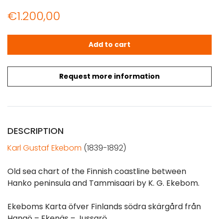
€
1.200,00
EKEBOM: Sea chart of Finnish archipelago between Han
Add to cart
Request more information
DESCRIPTION
Karl Gustaf Ekebom
(1839-1892)
Old sea chart of the Finnish coastline between
Hanko peninsula and Tammisaari by K. G. Ekebom.
Ekeboms Karta öfver Finlands södra skärgård från
Hangö – Ekenäs – Jussarö.