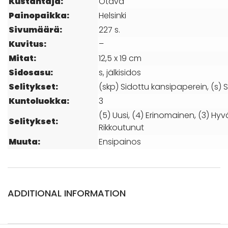
Kustantaja:
Otava
Painopaikka:
Helsinki
Sivumäärä:
227 s.
Kuvitus:
–
Mitat:
12,5 x 19 cm
Sidosasu:
s, jälkisidos
Selitykset:
(skp) Sidottu kansipaperein, (s) S
Kuntoluokka:
3
(5) Uusi, (4) Erinomainen, (3) Hyvä
Selitykset:
Rikkoutunut
Muuta:
Ensipainos
ADDITIONAL INFORMATION