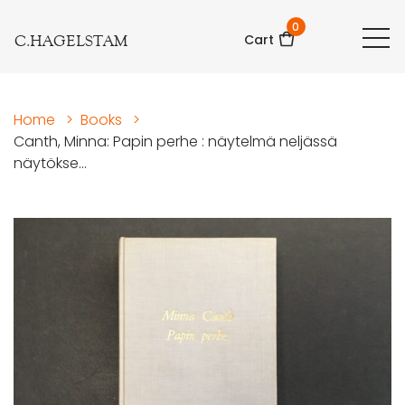
0
C.HAGELSTAM
Cart
Home
>
Books
>
Canth, Minna: Papin perhe : näytelmä neljässä
näytökse...