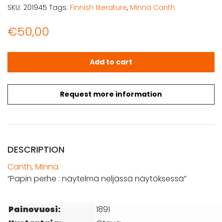
SKU:
201945
Tags:
Finnish literature
,
Minna Canth
€
50,00
Canth, Minna: Papin perhe : näytelmä neljässä näytökses
Add to cart
Request more information
DESCRIPTION
Canth, Minna
“Papin perhe : näytelmä neljässä näytöksessä”
Painovuosi:
1891