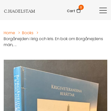
0
C.HAGELSTAM
Cart
Home
>
Books
>
Borgånejden i krig och kris. En bok om Borgånejdens
män, ...