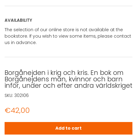
AVAILABILITY
The selection of our online store is not available at the
bookstore. If you wish to view some items, please contact
us in advance.
Borgånejden i krig och kris. En bok om
Borgånejdens män, kvinnor och barn
inför, under och efter andra världskriget
SKU:
302106
€
42,00
Borgånejden i krig och kris. En bok om Borgånejdens män
Add to cart