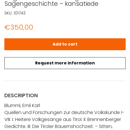
Sagengeschichte – kansatiede
SKU:
101743
€
350,00
Blumml, Emil Karl: Quellen und Forschungen zur deutsche V
Add to cart
Request more information
DESCRIPTION
Blumml, Emil Karl
Quellen und Forschungen zur deutsche Volkskunde I-
VIII. I: Heitere Volkgesänge aus Tirol. II: Brennenberger
Gedichte. III: Die Tiroler Bauernshochzeit. – Sitten,