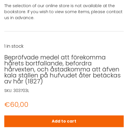
The selection of our online store is not available at the
bookstore. If you wish to view some items, please contact
us in advance.
1 in stock
Bepröfvade medel att förekomma
hårets bortfallande, befordra
hårvexten, och åstadkomma att äfven
kala ställen på hufvudet åter betäckas
av hår (1827)
SKU:
303703L
€
60,00
Bepröfvade medel att förekomma hårets bortfallande, b
Add to cart