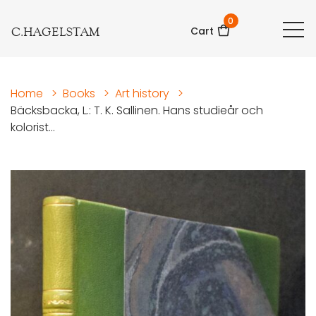
0
C.HAGELSTAM
Cart
Home
>
Books
>
Art history
>
Bäcksbacka, L.: T. K. Sallinen. Hans studieår och
kolorist...