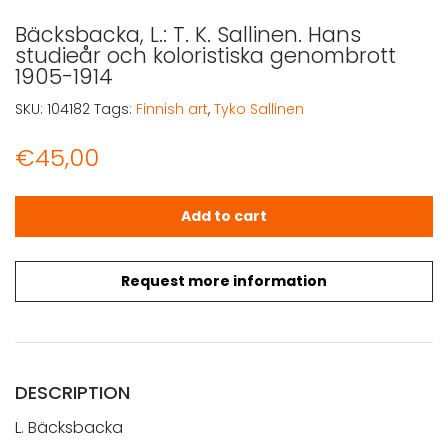
Bäcksbacka, L.: T. K. Sallinen. Hans
studieår och koloristiska genombrott
1905-1914
SKU:
104182
Tags:
Finnish art
,
Tyko Sallinen
€
45,00
Bäcksbacka, L.: T. K. Sallinen. Hans studieår och koloris
Add to cart
Request more information
DESCRIPTION
L. Bäcksbacka