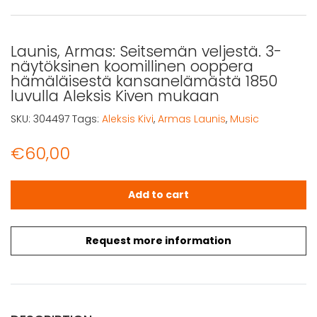
Launis, Armas: Seitsemän veljestä. 3-
näytöksinen koomillinen ooppera
hämäläisestä kansanelämästä 1850
luvulla Aleksis Kiven mukaan
SKU:
304497
Tags:
Aleksis Kivi
,
Armas Launis
,
Music
€
60,00
Launis, Armas: Seitsemän veljestä. 3-näytöksinen koomi
Add to cart
Request more information