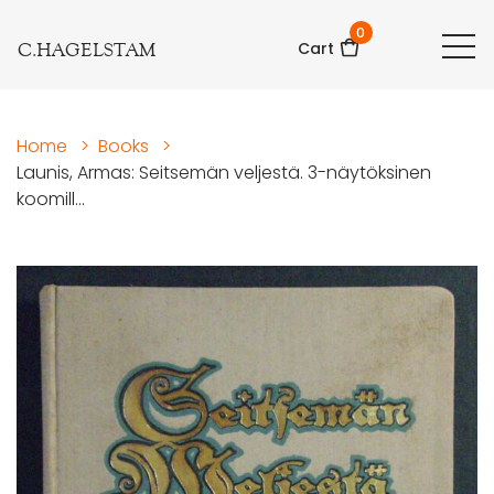
0
C.HAGELSTAM
Cart
Home
>
Books
>
Launis, Armas: Seitsemän veljestä. 3-näytöksinen
koomill...