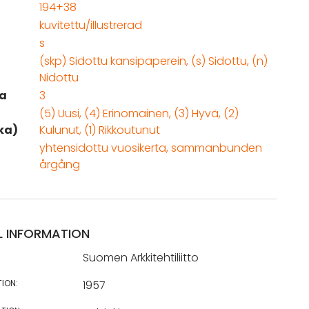
194+38
kuvitettu/illustrerad
s
(skp) Sidottu kansipaperein, (s) Sidottu, (n)
Nidottu
a
3
(5) Uusi, (4) Erinomainen, (3) Hyvä, (2)
ka)
Kulunut, (1) Rikkoutunut
yhtensidottu vuosikerta, sammanbunden
årgång
L INFORMATION
Suomen Arkkitehtiliitto
TION:
1957