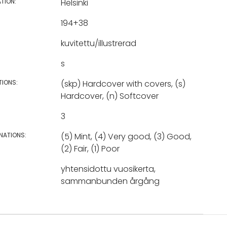
TION:
Helsinki
194+38
kuvitettu/illustrerad
s
TIONS:
(skp) Hardcover with covers, (s)
Hardcover, (n) Softcover
3
NATIONS:
(5) Mint, (4) Very good, (3) Good,
(2) Fair, (1) Poor
yhtensidottu vuosikerta,
sammanbunden årgång