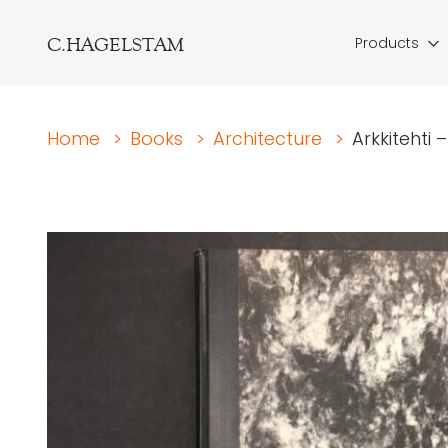
C.HAGELSTAM
Products
Home
>
Books
>
Architecture
>
Arkkitehti –