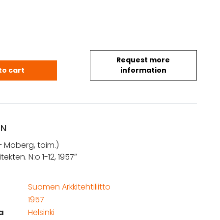
Request more
 Arkitekten. N:o 1-12, 1957 quantity
to cart
information
ON
 Moberg, toim.)
kitekten. N:o 1-12, 1957″
Suomen Arkkitehtiliitto
1957
a
Helsinki