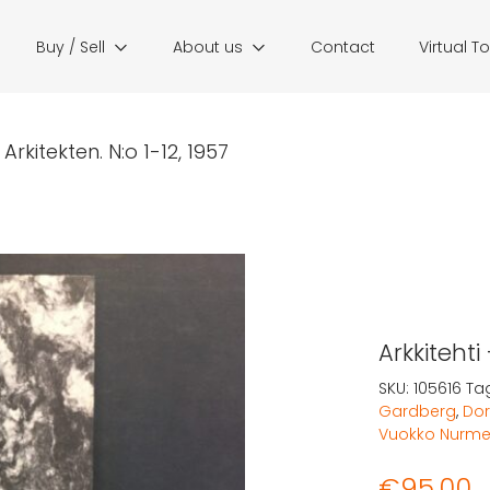
Buy / Sell
About us
Contact
Virtual T
 Arkitekten. N:o 1-12, 1957
Arkkitehti 
SKU:
105616
Ta
Gardberg
,
Dor
Vuokko Nurme
€
95,00