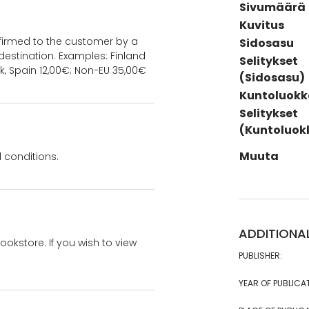
Sivumäärä
Kuvitus
onfirmed to the customer by a
Sidosasu
estination. Examples: Finland
Selitykset
k, Spain 12,00€; Non-EU 35,00€
(Sidosasu)
Kuntoluokk
Selitykset
(Kuntoluok
Muuta
 conditions.
ADDITIONA
bookstore. If you wish to view
PUBLISHER:
YEAR OF PUBLICA