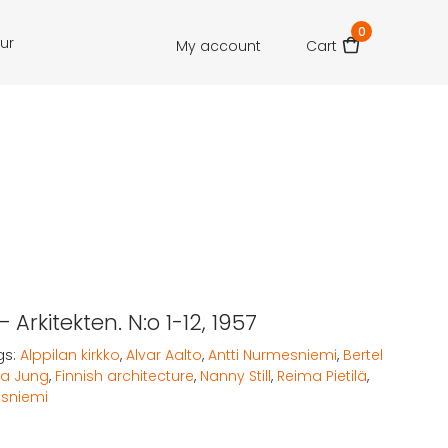
0
our
My account
Cart
– Arkitekten. N:o 1-12, 1957
gs:
Alppilan kirkko
,
Alvar Aalto
,
Antti Nurmesniemi
,
Bertel
a Jung
,
Finnish architecture
,
Nanny Still
,
Reima Pietilä
,
sniemi