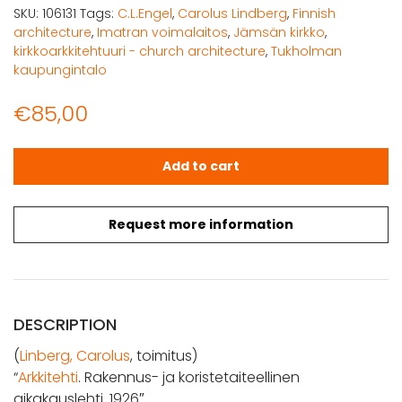
SKU:
106131
Tags:
C.L.Engel
,
Carolus Lindberg
,
Finnish
architecture
,
Imatran voimalaitos
,
Jämsän kirkko
,
kirkkoarkkitehtuuri - church architecture
,
Tukholman
kaupungintalo
€
85,00
Arkkitehti 1926. Rakennus- ja koristetaiteellinen aikakausl
Add to cart
Request more information
DESCRIPTION
(
Linberg, Carolus
, toimitus)
“
Arkkitehti
. Rakennus- ja koristetaiteellinen
aikakauslehti. 1926″