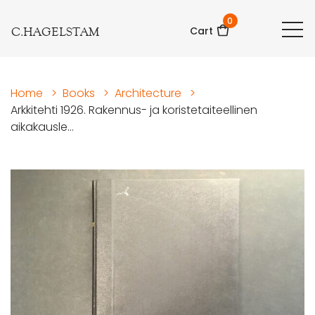
0
C.HAGELSTAM
Cart
Home
>
Books
>
Architecture
>
Arkkitehti 1926. Rakennus- ja koristetaiteellinen
aikakausle...