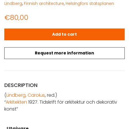
Lindberg
,
Finnish architecture
,
Helsingfors statsplanen
€
80,00
Arkitekten 1927. Tidskrift för arkitektur och dekorativ kons
Add to cart
Request more information
DESCRIPTION
(
Lindberg, Carolus
, red.)
“
Arkitekten
1927. Tidskrift för arkitektur och dekorativ
konst”
Utgivare