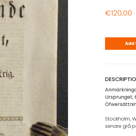
€
120,00
Anmärkninga
Add 
DESCRIPTI
Anmärkninga
Ursprunget, t
Öfwersättni
Stockholm, W
senare grå pä