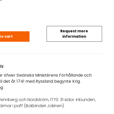
Request more
r öfwer Swänska Ministérens Förhållande och Ursp
to cart
information
ON
r öfwer Swänska Ministérens Förhållande och
il det år 1741 med Ryssland begynte Krig.
ng
ennberg och Nordström, 1770. 31 sidor. Inbunden,
rmar i paff (Bokbinderi Jokinen).