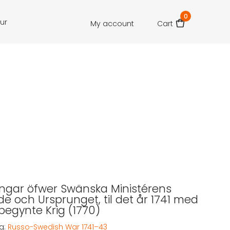
0
our
My account
Cart
ngar öfwer Swänska Ministérens
de och Ursprunget, til det år 1741 med
begynte Krig (1770)
g:
Russo-Swedish War 1741–43