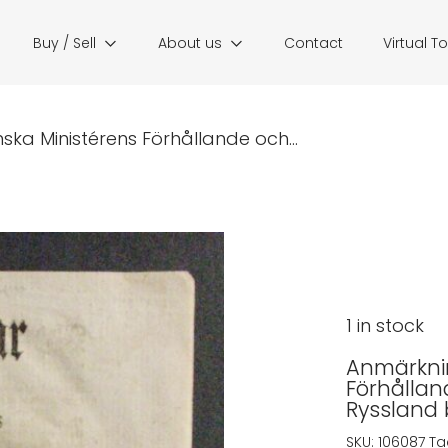
Buy / Sell
About us
Contact
Virtual T
a Ministérens Förhållande och...
1 in stock
Anmärkni
Förhållan
Ryssland 
SKU:
106087
Ta