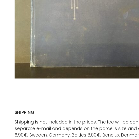
SHIPPING
Shipping is not included in the prices. The fee will be c
separate e-mail and depends on the parcel's size and d
5,90€; Sweden, Germany, Baltics 8,00€; Benelux, Denmar