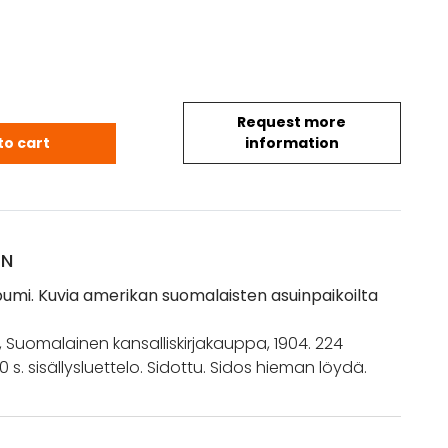
Request more
bumi. Kuvia amerikan suomalaisten asuinpaikoilta
to cart
information
ON
umi. Kuvia amerikan suomalaisten asuinpaikoilta
Y., Suomalainen kansalliskirjakauppa, 1904. 224
0 s. sisällysluettelo. Sidottu. Sidos hieman löydä.