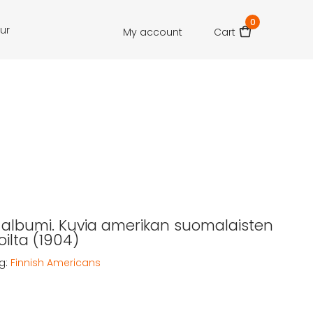
0
our
My account
Cart
albumi. Kuvia amerikan suomalaisten
oilta (1904)
g:
Finnish Americans