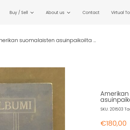
Buy / Sell
About us
Contact
Virtual T
rikan suomalaisten asuinpaikoilta ...
Amerikan 
asuinpaik
SKU:
201503
Ta
€
180,00