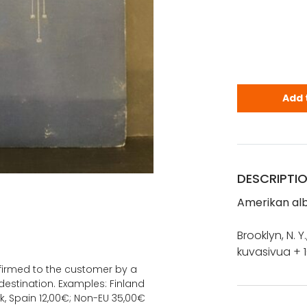
Amerikan al
Add 
DESCRIPTI
Amerikan alb
Brooklyn, N. 
kuvasivua + 1
onfirmed to the customer by a
estination. Examples: Finland
k, Spain 12,00€; Non-EU 35,00€