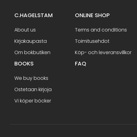
C.HAGELSTAM
ONLINE SHOP
About us
Terms and conditions
Kirjakaupasta
Toimitusehdot
Om bokbutiken
Köp- och leveransvillkor
BOOKS
FAQ
We buy books
Ostetaan kirjoja
Vi köper böcker
Terms and conditions