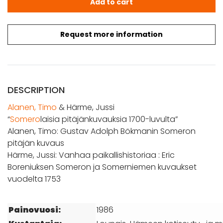
Add to cart
Request more information
DESCRIPTION
Alanen, Timo
& Härme, Jussi
“
Somero
laisia pitäjänkuvauksia 1700-luvulta”
Alanen, Timo: Gustav Adolph Bökmanin Someron
pitäjän kuvaus
Härme, Jussi: Vanhaa paikallishistoriaa : Eric
Boreniuksen Someron ja Somerniemen kuvaukset
vuodelta 1753
Painovuosi:
1986