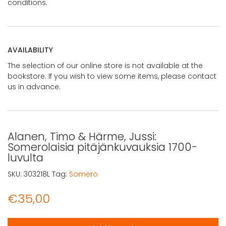
conditions.
AVAILABILITY
The selection of our online store is not available at the
bookstore. If you wish to view some items, please contact
us in advance.
Alanen, Timo & Härme, Jussi:
Somerolaisia pitäjänkuvauksia 1700-
luvulta
SKU:
303218L
Tag:
Somero
€
35,00
Alanen, Timo & Härme, Jussi: Somerolaisia pitäjänkuvauk