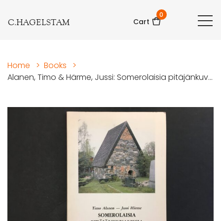
0
C.HAGELSTAM
Cart
Home
>
Books
>
Alanen, Timo & Härme, Jussi: Somerolaisia pitäjänkuv...