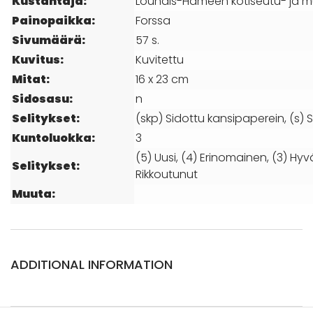
Kustantaja:
Lounais-Hämeen kotiseutu- ja 
Painopaikka:
Forssa
Sivumäärä:
57 s.
Kuvitus:
Kuvitettu
Mitat:
16 x 23 cm
Sidosasu:
n
Selitykset:
(skp) Sidottu kansipaperein, (s) S
Kuntoluokka:
3
(5) Uusi, (4) Erinomainen, (3) Hyvä
Selitykset:
Rikkoutunut
Muuta:
ADDITIONAL INFORMATION