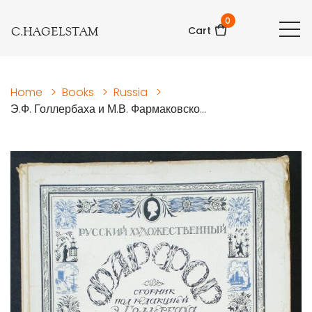
0
C.HAGELSTAM
Cart
Home
>
Books
>
Russia
>
Э.Ф. Голлербаха и М.В. Фармаковско...