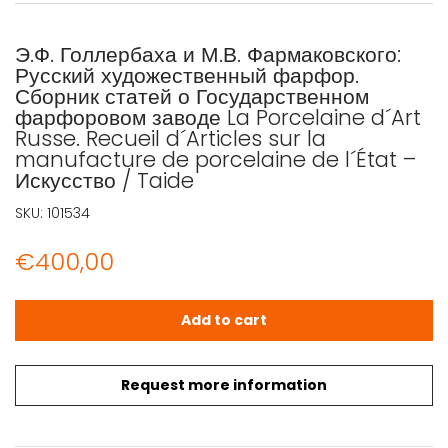
Э.Ф. Голлербаха и М.В. Фармаковского:
Русский художественный фарфор.
Сборник статей о Государственном
фарфоровом заводе La Porcelaine d´Art
Russe. Recueil d´Articles sur la
manufacture de porcelaine de l´État –
Искусство / Taide
SKU:
101534
€
400,00
Э.Ф. Голлербаха и М.В. Фармаковского: Русский художеств
Add to cart
Request more information