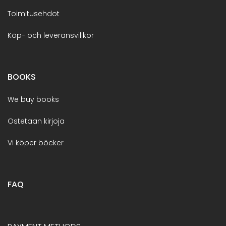
Toimitusehdot
Köp- och leveransvillkor
BOOKS
We buy books
Ostetaan kirjoja
Vi köper böcker
FAQ