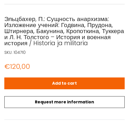
Эльцбахер, П.: Сущность анархизма:
Изложение учений: Годвина, Прудона,
Штирнера, Бакунина, Кропоткина, Туккера
и Л. Н. Толстого – История и военная
история / Historia ja militaria
SKU:
104710
€
120,00
Эльцбахер, П.: Сущность анархизма: Изложение учений: Год
Add to cart
Request more information