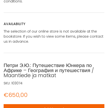
conditions.
AVAILABILITY
The selection of our online store is not available at the
bookstore. If you wish to view some items, please contact
us in advance.
Петри Э.Ю.: Путешествие Юнкера по
Африке – География и путешествия /
Maantiede ja matkat
SKU:
103074
€
650,00
Петри Э.Ю.: Путешествие Юнкера по Африке - География