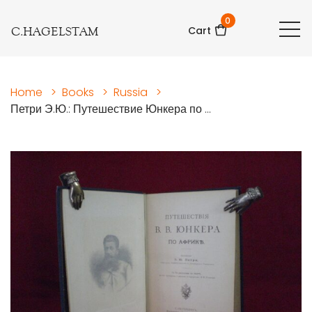
0
C.HAGELSTAM
Cart
Home
>
Books
>
Russia
>
Петри Э.Ю.: Путешествие Юнкера по ...