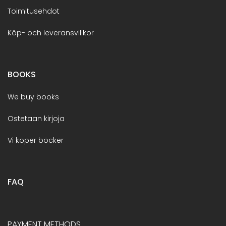
Toimitusehdot
Köp- och leveransvillkor
BOOKS
We buy books
Ostetaan kirjoja
Vi köper böcker
FAQ
PAYMENT METHODS