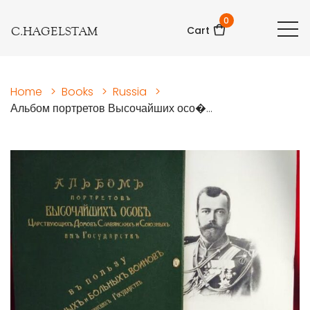
0
C.HAGELSTAM
Cart
Home
>
Books
>
Russia
>
Альбом портретов Высочайших осо�...