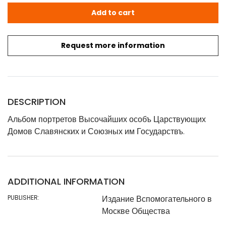
Альбом портретов Высочайших особъ Царствующих Домов Сл
Add to cart
Request more information
DESCRIPTION
Альбом портретов Высочайших особъ Царствующих
Домов Славянских и Союзных им Государствъ.
ADDITIONAL INFORMATION
PUBLISHER:
Издание Вспомогательного в
Москве Общества