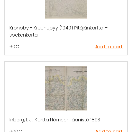
Kronoby - Kruunupyy (1949) Pitäjänkartta –
sockenkarta
60
€
Add to cart
Inberg, I. J.: Kartta Hämeen läänistä 1893
600
€
Add to cart