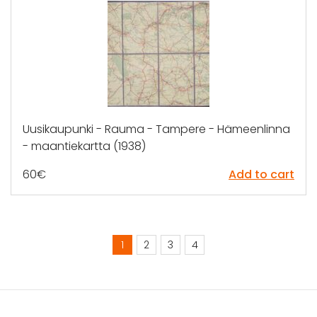
Uusikaupunki - Rauma - Tampere - Hämeenlinna
- maantiekartta (1938)
60
€
Add to cart
1
2
3
4