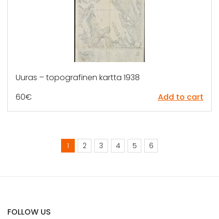
Uuras – topografinen kartta 1938
60
€
Add to cart
1
2
3
4
5
6
FOLLOW US